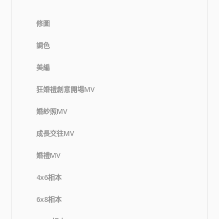
修圖
調色
美編
狂婚禮創意開場MV
婚紗照MV
成長交往MV
婚禮MV
4x6相本
6x8相本