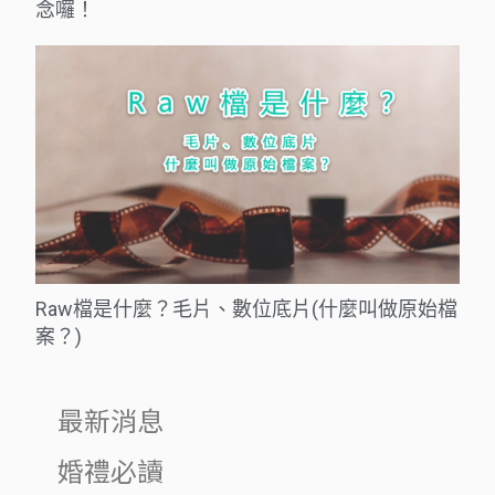
念囉！
Raw檔是什麼？毛片、數位底片(什麼叫做原始檔
案？)
最新消息
婚禮必讀