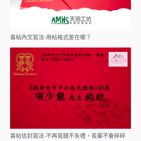
喜帖內文寫法-用帖格式差在哪？
喜帖信封寫法-不再寫錯不失禮，長輩不會碎碎