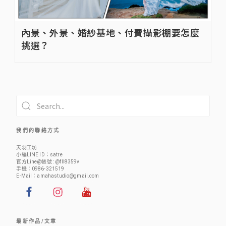
內景、外景、婚紗基地、付費攝影棚要怎麼
挑選？
我 們 的 聯 絡 方 式
天羽工坊
小編LINE ID：
satre
官方Line@帳號 :
@fll8359v
手機：
0986-321519
E-Mail：
amahastudio@gmail.com
最 新 作 品 / 文 章