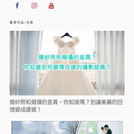
最 新 作 品 / 文 章
婚紗照和婚攝的差異，你知道嗎？別讓美麗的回
憶變成遺憾！