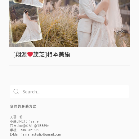
[翔源
旋芝]相本美編
我 們 的 聯 絡 方 式
天羽工坊
小編LINE ID：
satre
官方Line@帳號 :
@fll8359v
手機：
0986-321519
E-Mail：
amahastudio@gmail.com