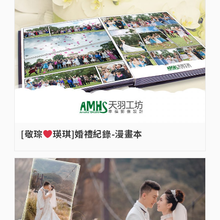
[敬琮
瑛琪]婚禮紀錄-漫畫本