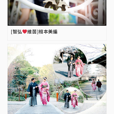
[智弘
維茵]相本美編