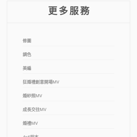
更 多 服 務
修圖
調色
美編
狂婚禮創意開場MV
婚紗照MV
成長交往MV
婚禮MV
4x6相本