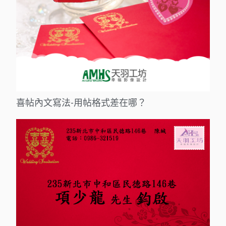
喜帖內文寫法-用帖格式差在哪？