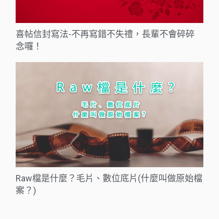
喜帖信封寫法-不再寫錯不失禮，長輩不會碎碎
念囉！
Raw檔是什麼？毛片、數位底片(什麼叫做原始檔
案？)