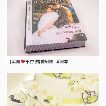
[孟縉
千杏]婚禮紀錄-漫畫本