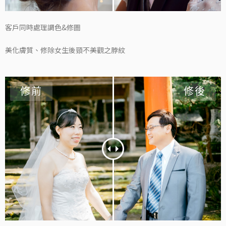
客戶同時處理調色&修圖
美化膚質、修除女生後頸不美觀之脖紋