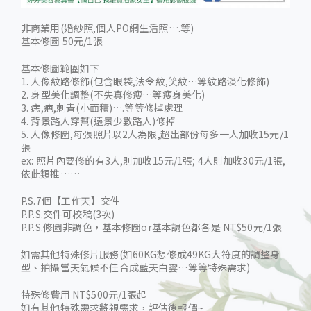
非商業用(婚紗照,個人PO網生活照….等)
基本修圖 50元/1張
基本修圖範圍如下
1. 人像紋路修飾(包含眼袋,法令紋,笑紋…等紋路淡化修飾)
2. 身型美化調整(不失真修瘦…等瘦身美化)
3. 痣,疤,刺青(小面積)….等等修掉處理
4. 背景路人穿幫(遠景少數路人)修掉
5. 人像修圖,每張照片以2人為限,超出部份每多一人加收15元/1
張
ex: 照片內要修的有3人,則加收15元/1張; 4人則加收30元/1張,
依此類推……
P.S.7個【工作天】交件
P.P.S.交件可校稿(3次)
P.P.S.修圖非調色，基本修圖or基本調色都各是 NT$50元/1張
如需其他特殊修片服務(如60KG想修成49KG大符度的調整身
型、拍攝當天氣候不佳合成藍天白雲…等等特殊需求)
特殊修費用 NT$500元/1張起
如有其他特殊需求將視需求，評估後報價~