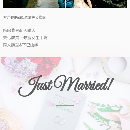
客戶同時處理調色&修圖
修除背景亂入路人
美化膚質、修瘦女生手臂
兩人臉型&下巴曲線
Just Married!